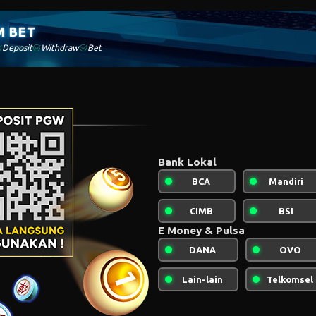
M BET
Deposit
Withdraw
Bet
tlans Gold
Blackbeards Bounty
Dragons Re
Bank Lokal
BCA
Mandiri
CIMB
BSI
E Money & Pulsa
DANA
OVO
e em Cowboy
Shoguns Land
Skys the Li
Lain-lain
Telkomsel