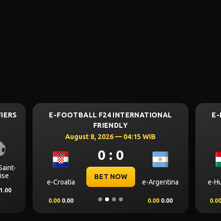
diana Wolf
Shivering Strings
Isibaya Qu
IERS
E-FOOTBALL F24 INTERNATIONAL
E-
FRIENDLY
August 8, 2026 — 04:15 WIB
0 : 0
Saint-
oise
BET NOW
e-Croatia
e-Argentina
e-H
tem Towers
Taberna De Los
Santas Vil
1.00
Muertos Ultra
0.00
0.00
0.00
0.00
0.0