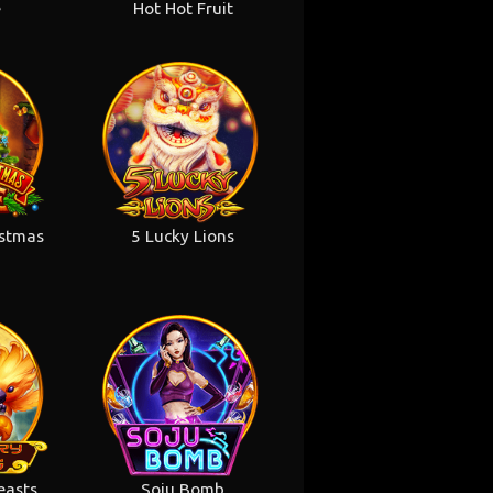
e
Hot Hot Fruit
istmas
5 Lucky Lions
easts
Soju Bomb