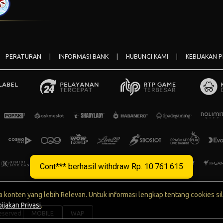
PERATURAN
|
INFORMASI BANK
|
HUBUNGI KAMI
|
KEBIJAKAN P
unt Mazuma
Fortune Dogs
Pumpkin Pa
ndon Hunter
Treasure Tomb
Queen of Que
Cont*** berhasil withdraw Rp. 10.761.615
 konten yang lebih Relevan. Untuk informasi lengkap tentang cookies sil
ijakan Privasi
.
Reserved.
MOBILE
WAP