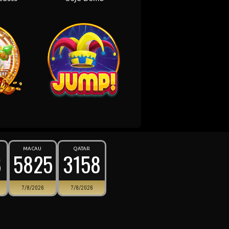
ky
Jump!
MACAU
QATAR
8
5825
3158
7/8/2026
7/8/2026
Mystic Rings