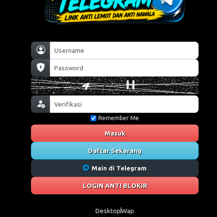
Remember Me
Masuk
Daftar Sekarang
Main di Telegram
LOGIN ANTI BLOKIR
Desktop
Wap