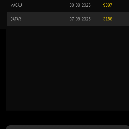
MACAU
08-08-2026
9097
QATAR
07-08-2026
3158